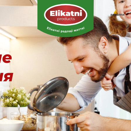
РЕЦЕПТИ
не
ня
день