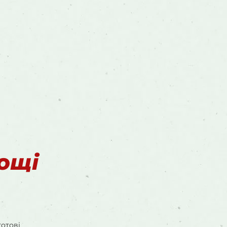
дощі
готові