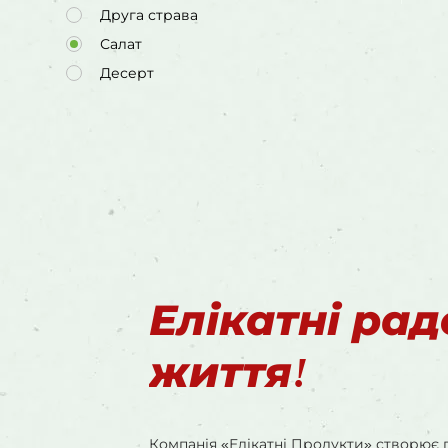
Друга страва
Салат
Десерт
Елікатні ра
життя!
Компанія «Елікатні Продукти» створює 