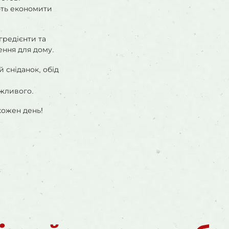
ють економити
гредієнти та
ення для дому.
 сніданок, обід
ажливого.
кожен день!