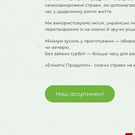
свіжозаморожені страви, які допомага
час у щоденному ритмі життя.
Ми використовуємо якісні, українські ін
перетворюємо їх на смачні й зручні ріш
Мінімум зусиль у приготуванні — обирай
чи вечерю.
Без зайвих турбот — більше часу для в
«Елікатні Продукти» - смачні страви на 
Наш асортимент