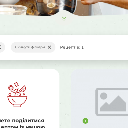
Рецептів: 1
Скинути фільтри
чете поділитися
Читати
ептом із нашою