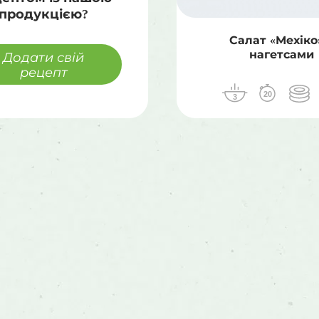
продукцією?
Салат «Мехіко
нагетсами
Додати свій
рецепт
20
3