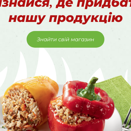
ізнайся, де придба
нашу продукцію
Знайти свій магазин