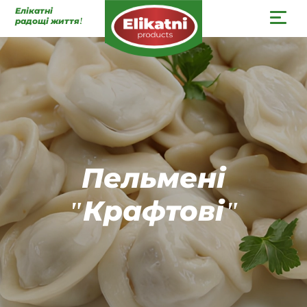
Елікатні
радощі життя!
UK
EN
Пельмені
"Крафтові"