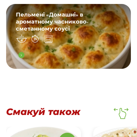
Пельмені «Домашні» в
ароматному часниково-
сметанному соусі
35
4
Смакуй також