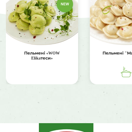
NEW
Пельмені «WOW
Пельмені "М
Elikaтеси»