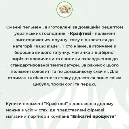
Cмачні пельмені, виготовлені за домашнім рецептом
українських господинь.
«Крафтові»
пельмені
виготовляються вручну, тому відносяться до
категорії «hand made”. Тісто ніжне, витончене з
борошна вищого гатунку. Начинка з відбірної
вирізки яловичини та свинини охолоджених до
стандартизованої температури. За рахунок цього
пельмені соковиті та по-домашньому смачні. Для
отримання пікантного смаку додаються лише свіжа
цибуля, трохи солі та перцю.
Купити пельмені "Крафтові" з доставкою додому
можна в усіх містах, де представлені фірмові
магазини-партнери компанії
"Елікатні продукти"