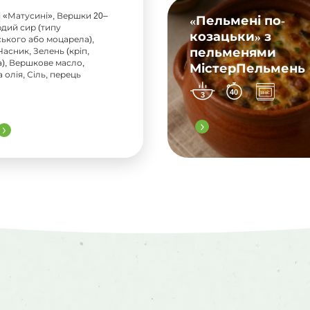
 «Матусині», Вершки 20–
«Пельмені по-
рдий сир (типу
козацьки» з
ького або моцарела),
пельменями
асник, Зелень (кріп,
), Вершкове масло,
МістерПельмень
 олія, Сіль, перець
40
3