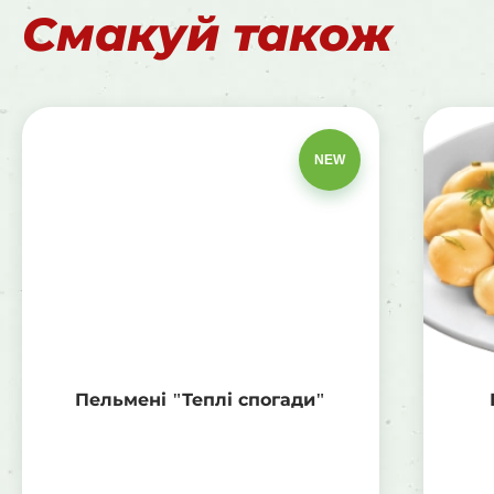
Смакуй також
NEW
Пельмені "Теплі спогади"