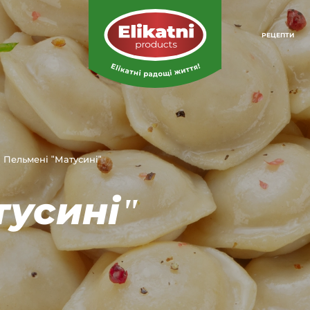
РЕЦЕПТИ
Пельмені "Матусині"
тусині"