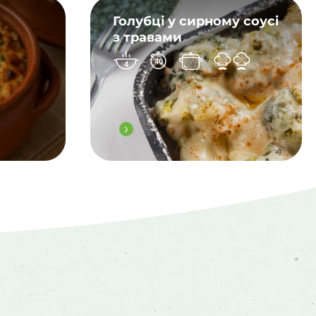
Голубці у сирному соусі
з травами
40
4