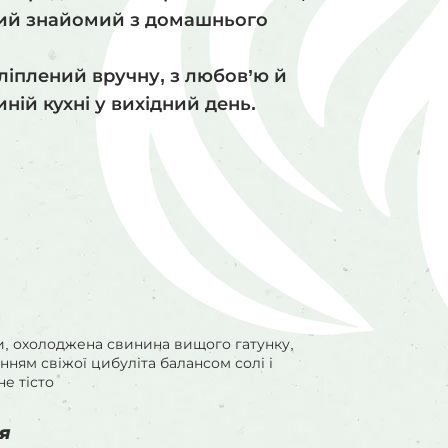
кий знайомий з домашнього
іплений вручну, з любов’ю й
ній кухні у вихідний день.
и, охолоджена свинина вищого гатунку,
нням свіжої цибуліта балансом солі і
не тісто
я