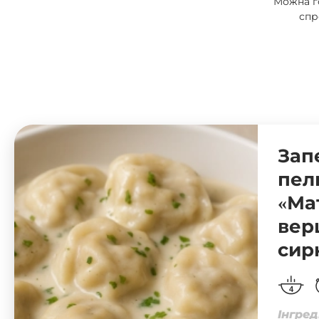
Можна го
спр
Зап
пел
«Ма
вер
сир
4
Інгред