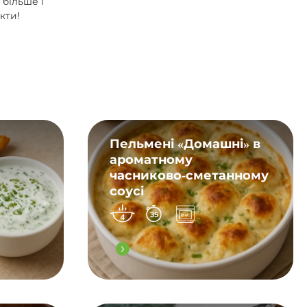
 більше і
кти!
Пельмені «Домашні» в
ароматному
часниково-сметанному
соусі
35
4