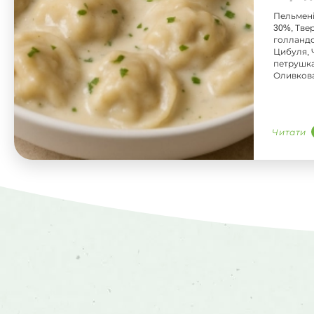
Пельмені
30%, Тве
голландс
Цибуля, Ч
петрушка
Оливкова
Читати