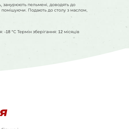
ь, занурюють пельмені, доводять до
n), помішуючи. Подають до столу з маслом,
 -18 °С Термін зберігання: 12 місяців
я