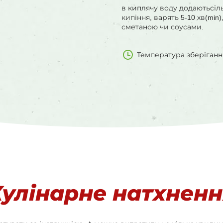
в киплячу воду додаютьсіл
кипіння, варять 5-10 хв(mi
сметаною чи соусами.
Температура зберігання:
Кулінарне натхненн