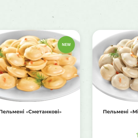
NEW
Пельмені «Сметанкові»
Пельмені «М