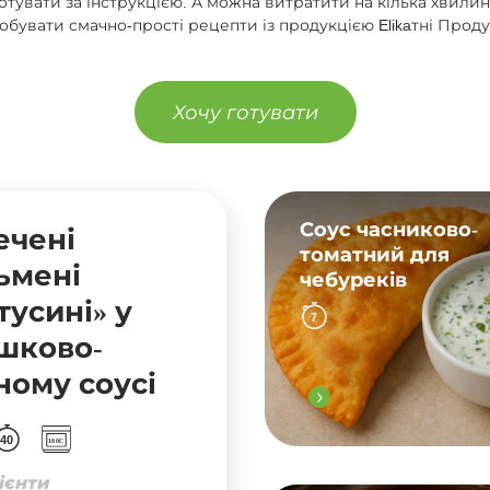
тувати за інструкцією. А можна витратити на кілька хвилин
обувати смачно-прості рецепти із продукцією Elikaтні Проду
Хочу готувати
Соус часниково-
ечені
томатний для
ьмені
чебуреків
тусині» у
7
шково-
ному соусі
40
ієнти