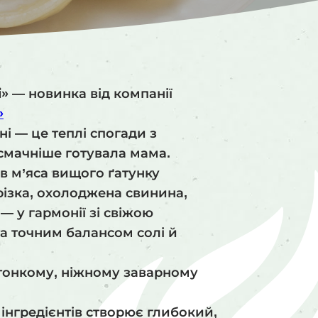
і»
— новинка від компанії
»
і — це теплі спогади з
смачніше готувала мама.
ів м’яса вищого ґатунку
різка, охолоджена свинина,
— у гармонії зі свіжою
а точним балансом солі й
 тонкому, ніжному заварному
інгредієнтів створює глибокий,