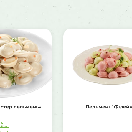
істер пельмень»
Пельмені "Філейн