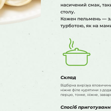
насичений смак, та
столу.
Кожен пельмень — зл
турботою, як на мами
Склад
Відбірна вирізка яловичин
ніжне філе курятини з дода
перцю, тонке, ніжне, завар
Спосіб приготуванн